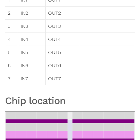
2
IN2
OUT2
3
IN3
OUT3
4
IN4
OUT4
5
IN5
OUT5
6
IN6
OUT6
7
IN7
OUT7
Chip location